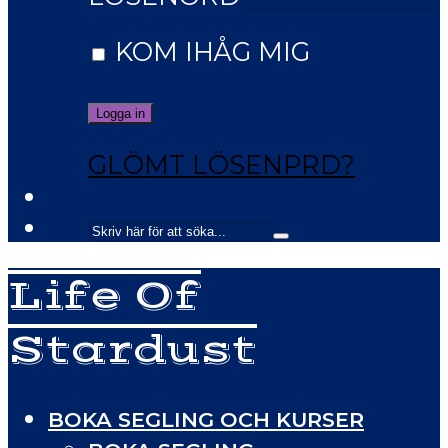
KOM IHÅG MIG
GLÖMT LÖSENPRD?
Life Of
Stardust
BOKA SEGLING OCH KURSER