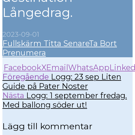
Långedrag.
2023-09-01
Fullskärm
Titta Senare
Ta Bort
Prenumera
Facebook
X
Email
WhatsApp
Linked
Föregående
Logg: 23 sep Liten
Guide på Pater Noster
Nästa
Logg: 1 september fredag.
Med ballong söder ut!
Lägg till kommentar