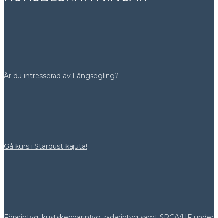
Är du intresserad av Långsegling?
Gå kurs i Stardust kajuta!
Förarintyg, kustskepparintyg, radarintyg samt SRC/VHF under