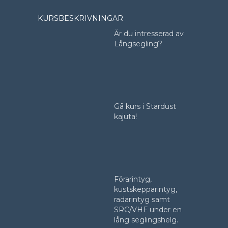
KURSBESKRIVNINGAR
Är du intresserad av
Långsegling?
Gå kurs i Stardust
kajuta!
Förarintyg,
kustskepparintyg,
radarintyg samt
SRC/VHF under en
lång seglingshelg.