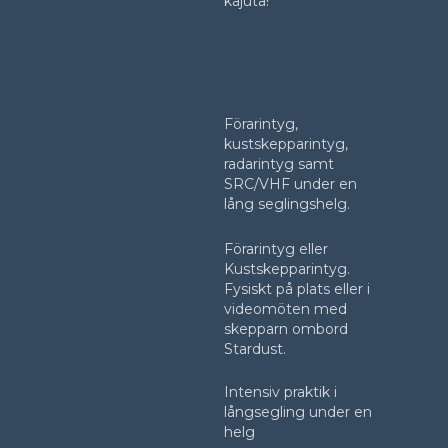
kajuta!
Förarintyg,
kustskepparintyg,
radarintyg samt
SRC/VHF under en
lång seglingshelg.
Förarintyg eller
Kustskepparintyg.
Fysiskt på plats eller i
videomöten med
skepparn ombord
Stardust.
Intensiv praktik i
långsegling under en
helg