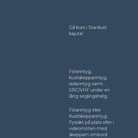
Gå kurs i Stardust
kajuta!
Förarintyg,
kustskepparintyg,
radarintyg samt
SRC/VHF under en
lång seglingshelg.
Förarintyg eller
Kustskepparintyg.
Fysiskt på plats eller i
videomöten med
skepparn ombord