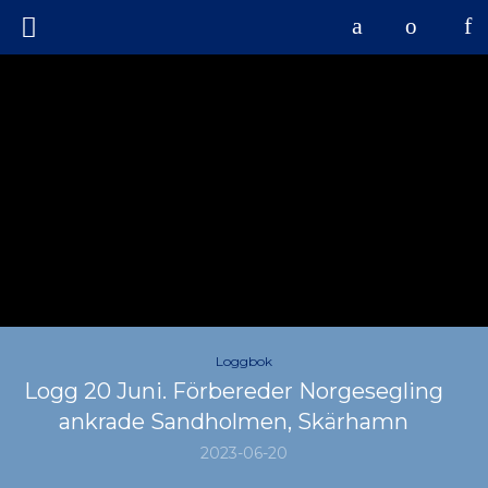
Loggbok
Logg 20 Juni. Förbereder Norgesegling
ankrade Sandholmen, Skärhamn
2023-06-20