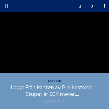
Loggbok
Logg: Från kanten av Preikestolen.
Stupet är 604 meter….
2023-08-10