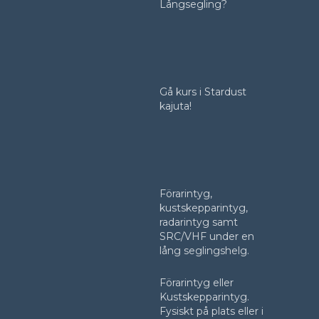
Långsegling?
Gå kurs i Stardust
kajuta!
Förarintyg,
kustskepparintyg,
radarintyg samt
SRC/VHF under en
lång seglingshelg.
Förarintyg eller
Kustskepparintyg.
Fysiskt på plats eller i