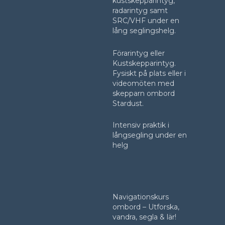
kustskepparintyg,
radarintyg samt
SRC/VHF under en
lång seglingshelg.
Förarintyg eller
Kustskepparintyg.
Fysiskt på plats eller i
videomöten med
skepparn ombord
Stardust.
Intensiv praktik i
långsegling under en
helg
Navigationskurs
ombord – Utforska,
vandra, segla & lär!