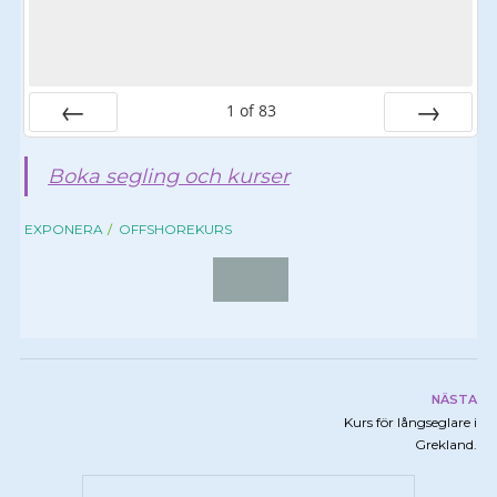
1
of
83
Prev
Next
Boka segling och kurser
EXPONERA
OFFSHOREKURS
NÄSTA
Kurs för långseglare i
Grekland.