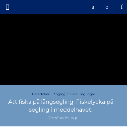
,
,
,
Berättelser
Långsegla
Lära
Seglingar
Att fiska på långsegling. Fiskelycka på
segling i meddelhavet.
2 månader ago