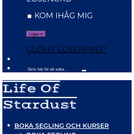
KOM IHÅG MIG
GLÖMT LÖSENPRD?
Life Of
Stardust
BOKA SEGLING OCH KURSER