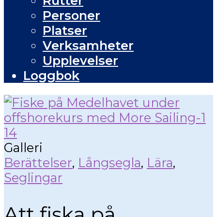
Rutter
Personer
Platser
Verksamheter
Upplevelser
Loggbok
Galleri
Berättelser
,
Långsegla
,
Lära
,
Seglingar
Att fiska på