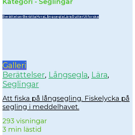
Kategori - Seglingar
Berättelser
Berätta
Hyra
Långsegla
Lära
Rutter
Utforska
Galleri
Berättelser
,
Långsegla
,
Lära
,
Seglingar
Att fiska på långsegling. Fiskelycka på
segling i meddelhavet.
293 visningar
3 min lästid