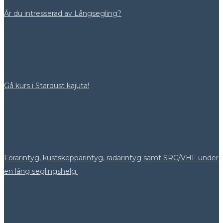
Är du intresserad av Långsegling?
Gå kurs i Stardust kajuta!
Förarintyg, kustskepparintyg, radarintyg samt SRC/VHF under
en lång seglingshelg.