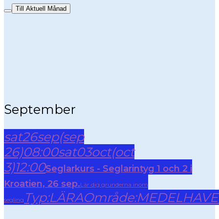
Till Aktuell Månad
September
sat
26
sep
(sep
26)
08:00
sat
03
oct
(oct
3)
12:00
Seglarkurs - Seglarintyg 1 och 2 i
Kroatien, 26 sep.
Lär dig grunderna inom
Typ:
LÄRA
Område:
MEDELHAVE
segling