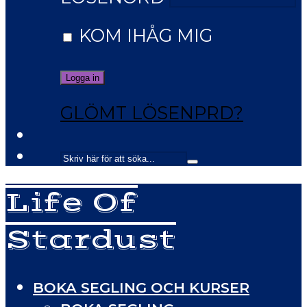
KOM IHÅG MIG
GLÖMT LÖSENPRD?
Life Of
Stardust
BOKA SEGLING OCH KURSER