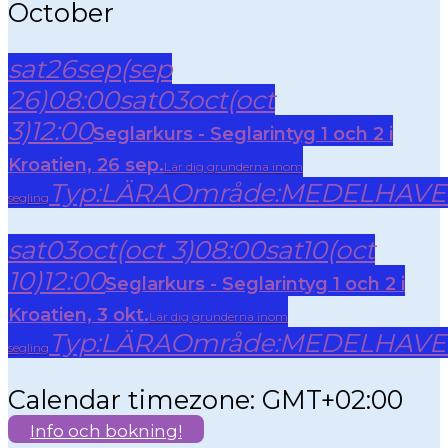
October
sat
26
sep
(sep
26)
08:00
sat
03
oct
(oct
3)
12:00
Seglarkurs - Seglarintyg 1 och 2 i
Kroatien, 26 sep.
Lär dig grunderna inom
Typ:
LÄRA
Område:
MEDELHAVE
segling
sat
03
oct
(oct 3)
08:00
sat
10
(oct
10)
12:00
Seglarkurs - Seglarintyg 1 och 2 i
Kroatien, 3 okt.
Lär dig grunderna inom
Typ:
LÄRA
Område:
MEDELHAVE
segling
Calendar timezone: GMT+02:00
Info och bokning!