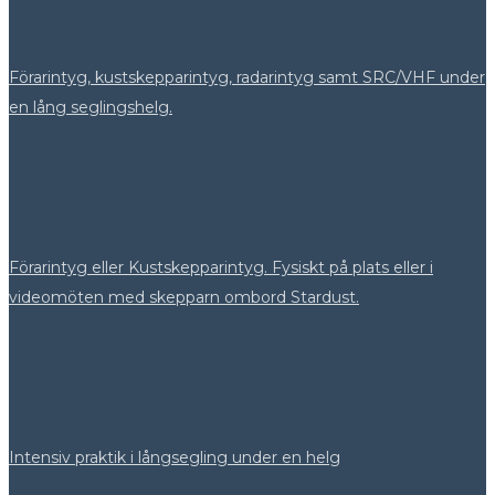
Förarintyg, kustskepparintyg, radarintyg samt SRC/VHF under
en lång seglingshelg.
Förarintyg eller Kustskepparintyg. Fysiskt på plats eller i
videomöten med skepparn ombord Stardust.
Intensiv praktik i långsegling under en helg