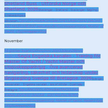
Shetland Buss - Utforska Norge och
Shetland. 2026
Stavanger - Shetland - Stavanger- Segling i
frihetskämpars
Typ:
UTFORSKA
Område:
SHETLAND
Tid:
10 DAGAR -
kölvatten.
500 MIL
Pris:
16.900 sek
Lärande:
Kustskepparintyg,
Master of
Yacht,
Utsjöskepparintyg
November
Få platser kvar!
fri
20
nov
(nov 20)
10:30
sun
29
(nov
Segla Engelska kanalen - Träning för
29)
10:30
Master Of Yacht / Yacht Master och
Utsjöskepparintyg - Öva avancerad
navigering, säkerhet och ledarskap under
långsegling Sverige till Bretagne. 2026
Sverige -
Kielkanalen - Engelska kanalen - Isla of White - Guernsey -
Typ:
LÅNGSEGLA
Område:
ENGELSKA
Bretagne.
KANALEN
Tid:
10 DAGAR - 600 MIL
Pris:
16.900
sek
Lärande:
Kustskepparintyg,
Master of Yacht,
Radarintyg,
Utsjöskepparintyg