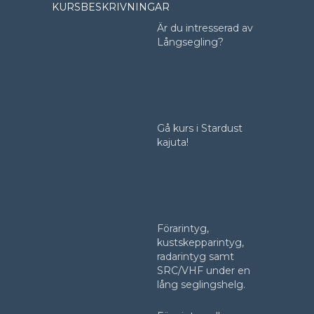
KURSBESKRIVNINGAR
Är du intresserad av
Långsegling?
Gå kurs i Stardust
kajuta!
Förarintyg,
kustskepparintyg,
radarintyg samt
SRC/VHF under en
lång seglingshelg.