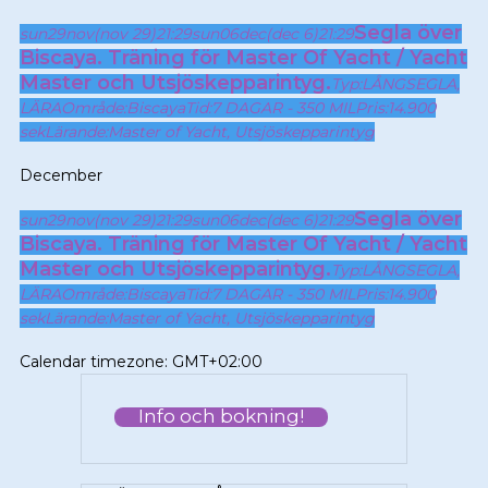
Segla över
sun
29
nov
(nov 29)
21:29
sun
06
dec
(dec 6)
21:29
Biscaya. Träning för Master Of Yacht / Yacht
Master och Utsjöskepparintyg.
Typ:
LÅNGSEGLA,
LÄRA
Område:
Biscaya
Tid:
7 DAGAR - 350 MIL
Pris:
14.900
sek
Lärande:
Master of Yacht,
Utsjöskepparintyg
December
Segla över
sun
29
nov
(nov 29)
21:29
sun
06
dec
(dec 6)
21:29
Biscaya. Träning för Master Of Yacht / Yacht
Master och Utsjöskepparintyg.
Typ:
LÅNGSEGLA,
LÄRA
Område:
Biscaya
Tid:
7 DAGAR - 350 MIL
Pris:
14.900
sek
Lärande:
Master of Yacht,
Utsjöskepparintyg
Calendar timezone: GMT+02:00
Info och bokning!