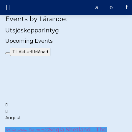
Events by Lärande:
Utsjöskepparintyg
Upcoming Events
Till Aktuell Månad
August
Segla Shetland - The
fri
14
aug
All Day
sun
23