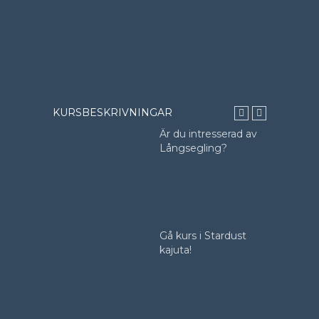
KURSBESKRIVNINGAR
eller
Är du intresserad av
rintyg.
Långsegling?
lats eller i
en med
ombord
skurs
Gå kurs i Stardust
tforska,
kajuta!
la & lär!