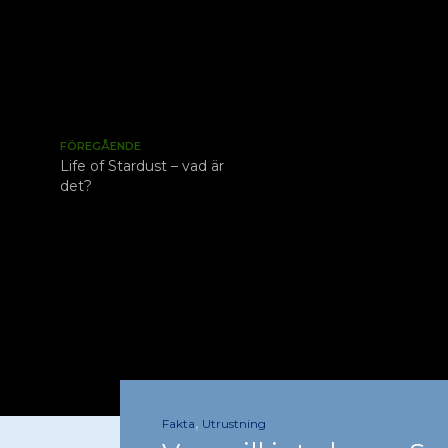
FÖREGÅENDE
Life of Stardust – vad är
det?
,
Fakta
Utrustning