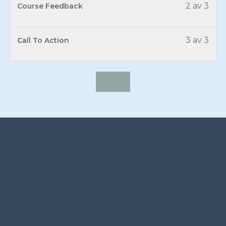
2 av 3
Course Feedback
3 av 3
Call To Action