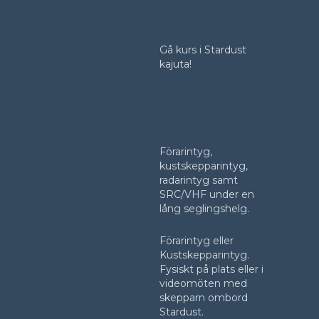
Gå kurs i Stardust
kajuta!
Förarintyg,
kustskepparintyg,
radarintyg samt
SRC/VHF under en
lång seglingshelg.
Förarintyg eller
Kustskepparintyg.
Fysiskt på plats eller i
videomöten med
skepparn ombord
Stardust.