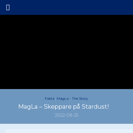
,
Fakta
MagLa - The Story
MagLa – Skeppare på Stardust!
2022-08-25