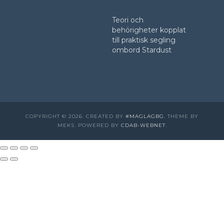
Teori och
behörigheter kopplat
till praktisk segling
ombord Stardust
COPYRIGHT © 2026. CREATED BY
#MAGLAGBG
. THEME BY
MEKS. POWERED BY
CDAB-WEBNET
.