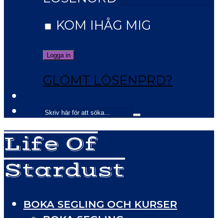
KOM IHÅG MIG
GLÖMT LÖSENPRD?
Life Of
Stardust
BOKA SEGLING OCH KURSER