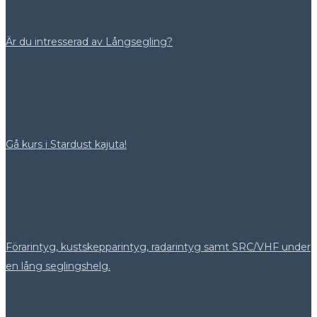
Är du intresserad av Långsegling?
Gå kurs i Stardust kajuta!
Förarintyg, kustskepparintyg, radarintyg samt SRC/VHF under
en lång seglingshelg.