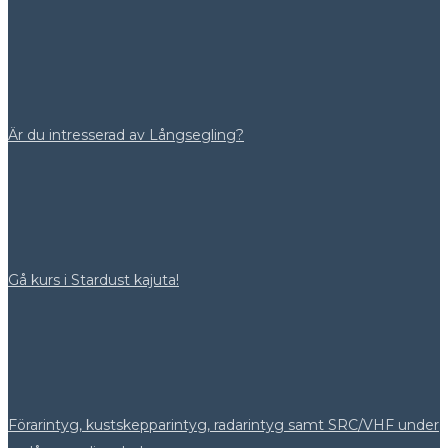
Är du intresserad av Långsegling?
Gå kurs i Stardust kajuta!
Förarintyg, kustskepparintyg, radarintyg samt SRC/VHF under