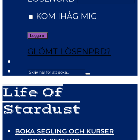
KOM IHÅG MIG
GLÖMT LÖSENPRD?
Life Of
Stardust
BOKA SEGLING OCH KURSER