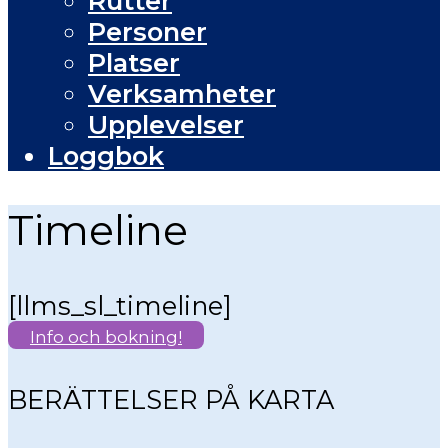
Rutter
Personer
Platser
Verksamheter
Upplevelser
Loggbok
Timeline
[llms_sl_timeline]
Info och bokning!
BERÄTTELSER PÅ KARTA