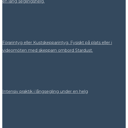
en lång seglingshelg.
Förarintyg eller Kustskepparintyg. Fysiskt på plats eller i
videomöten med skepparn ombord Stardust.
Intensiv praktik i långsegling under en helg